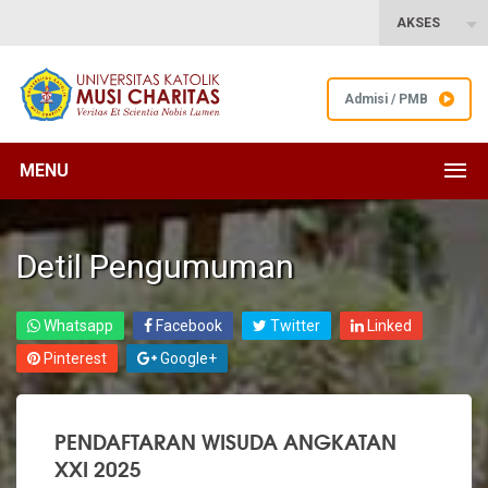
AKSES
Admisi / PMB
MENU
Detil Pengumuman
Whatsapp
Facebook
Twitter
Linked
Pinterest
Google+
PENDAFTARAN WISUDA ANGKATAN
XXI 2025