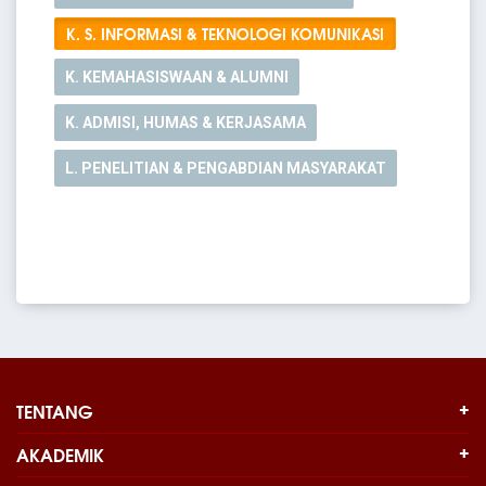
K. S. INFORMASI & TEKNOLOGI KOMUNIKASI
K. KEMAHASISWAAN & ALUMNI
K. ADMISI, HUMAS & KERJASAMA
L. PENELITIAN & PENGABDIAN MASYARAKAT
TENTANG
AKADEMIK