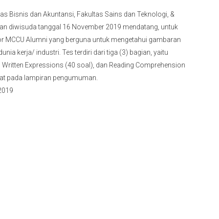
as Bisnis dan Akuntansi, Fakultas Sains dan Teknologi, &
kan diwisuda tanggal 16 November 2019 mendatang, untuk
 for MCCU Alumni yang berguna untuk mengetahui gambaran
erja/ industri. Tes terdiri dari tiga (3) bagian, yaitu
d Written Expressions (40 soal), dan Reading Comprehension
lihat pada lampiran pengumuman.
2019