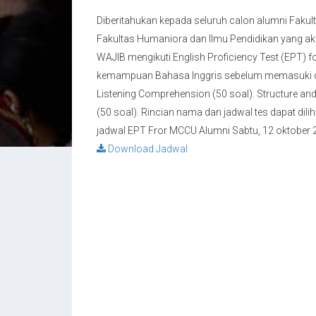
Diberitahukan kepada seluruh calon alumni Fakult
Fakultas Humaniora dan Ilmu Pendidikan yang a
WAJIB mengikuti English Proficiency Test (EPT)
kemampuan Bahasa Inggris sebelum memasuki dunia k
Listening Comprehension (50 soal). Structure an
(50 soal). Rincian nama dan jadwal tes dapat di
jadwal EPT Fror MCCU Alumni Sabtu, 12 oktober 
Download Jadwal