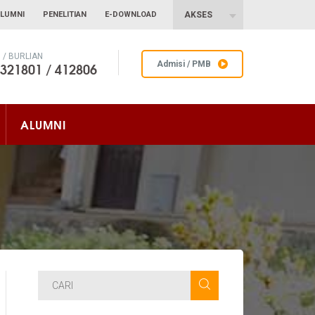
LUMNI
PENELITIAN
E-DOWNLOAD
AKSES
/ BURLIAN
 321801 / 412806
Admisi / PMB
ALUMNI