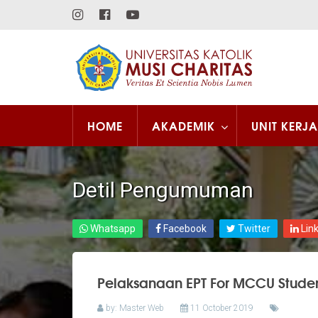
HOME
AKADEMIK
UNIT KERJA
Detil Pengumuman
Whatsapp
Facebook
Twitter
Lin
Pelaksanaan EPT For MCCU Stude
by: Master Web
11 October 2019