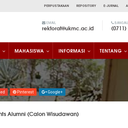
PERPUSTAKAAN
REPOSITORY
E-JURNAL
A
EMAIL
BANGAU 
rektorat@ukmc.ac.id
(0711)
MAHASISWA
INFORMASI
TENTANG
ked
Pinterest
Google+
nts Alumni (Calon Wisudawan)