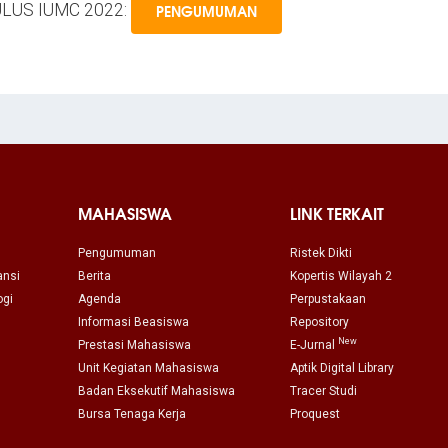
LUS IUMC 2022:
PENGUMUMAN
MAHASISWA
LINK TERKAIT
Pengumuman
Ristek Dikti
ansi
Berita
Kopertis Wilayah 2
ogi
Agenda
Perpustakaan
Informasi Beasiswa
Repository
New
Prestasi Mahasiswa
E-Jurnal
Unit Kegiatan Mahasiswa
Aptik Digital Library
Badan Eksekutif Mahasiswa
Tracer Studi
Bursa Tenaga Kerja
Proquest