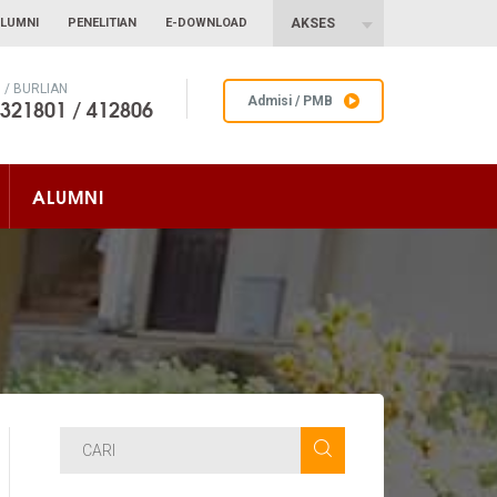
LUMNI
PENELITIAN
E-DOWNLOAD
AKSES
/ BURLIAN
 321801 / 412806
Admisi / PMB
ALUMNI