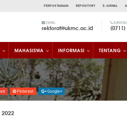
PERPUSTAKAAN
REPOSITORY
E-JURNAL
A
EMAIL
BANGAU 
rektorat@ukmc.ac.id
(0711)
MAHASISWA
INFORMASI
TENTANG
ked
Pinterest
Google+
) 2022