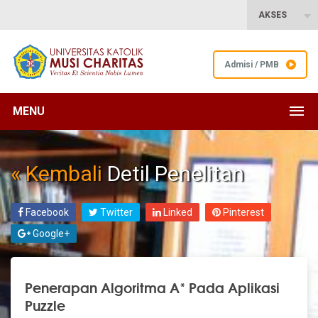
AKSES
Admisi / PMB
MENU
« Kembali
Detil Penelitan
Facebook
Twitter
Linked
Pinterest
Google+
Penerapan Algoritma A* Pada Aplikasi
Puzzle