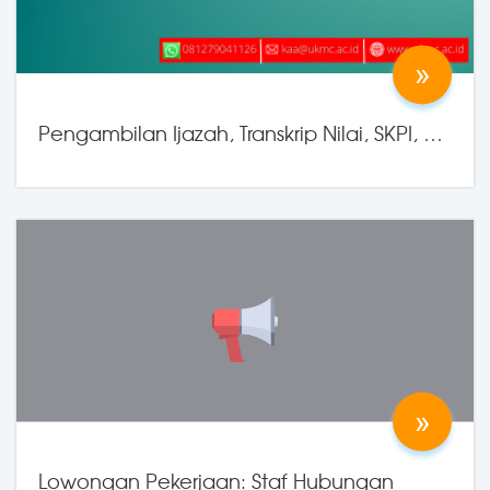
»
Pengambilan Ijazah, Transkrip Nilai, SKPI, …
19 May 2026
by KAA
»
Lowongan Pekerjaan: Staf Hubungan