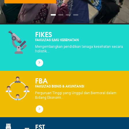
FIKES
FAKULTAS ILMU KESEHATAN
Mengembangkan pendidikan tenaga kesehatan secara
holistik...
FBA
FAKULTAS BISNIS & AKUNTANSI
Perguruan Tinggi yang Unggul dan Bermoral dalam
Bidang Ekonomi...
FST