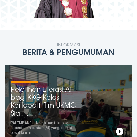
INFORMASI
BERITA & PENGUMUMAN
Pelatihan Literasi AI
bagi KKG Kelas
Kertapati: Tim UKMC
Sia …
PALEMBANG – Kemajuan teknologi
kecerdasan buatan (AI) yang sangat
pesat kini m …