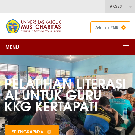
AKSES
Admisi / PMB
MENU
PELATIHAN LITERASI
AI UNTUK GURU
KKG KERTAPATI
SELENGKAPNYA