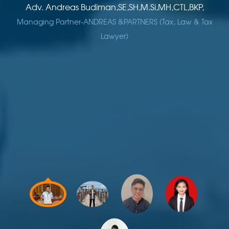
Adv. Andreas Budiman,SE,SH,M.Si,MH,CTL,BKP,
Managing Partner-ANDREAS &PARTNERS (Tax, Law & Tax
Lawyer)