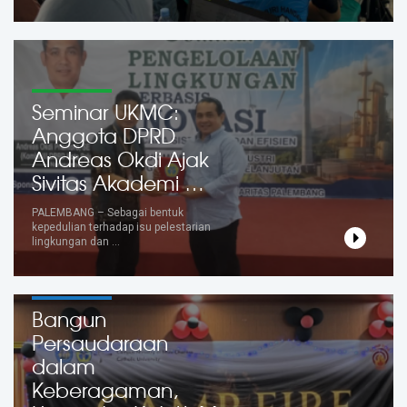
Seminar UKMC:
Anggota DPRD
Andreas Okdi Ajak
Sivitas Akademi …
PALEMBANG – Sebagai bentuk
kepedulian terhadap isu pelestarian
lingkungan dan …
Bangun
Persaudaraan
dalam
Keberagaman,