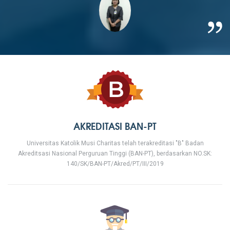
AKREDITASI BAN-PT
Universitas Katolik Musi Charitas telah terakreditasi "B" Badan
Akreditsasi Nasional Perguruan Tinggi (BAN-PT), berdasarkan NO.SK:
140/SK/BAN-PT/Akred/PT/III/2019