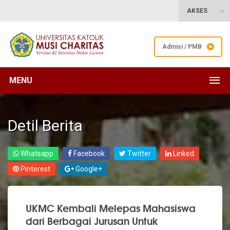
AKSES
Admisi / PMB
MENU
Detil Berita
Whatsapp
Facebook
Twitter
Linked
Pinterest
Google+
UKMC Kembali Melepas Mahasiswa
dari Berbagai Jurusan Untuk