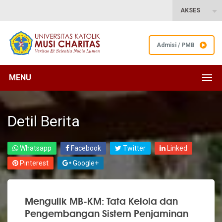
AKSES
Admisi / PMB
MENU
Detil Berita
Whatsapp
Facebook
Twitter
Linked
Pinterest
Google+
Mengulik MB-KM: Tata Kelola dan
Pengembangan Sistem Penjaminan