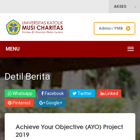
AKSES
Admisi / PMB
MENU
Detil Berita
Whatsapp
Facebook
Twitter
Linked
Pinterest
Google+
Achieve Your Objective (AYO) Project
2019