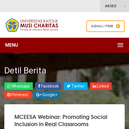
AKSES
Admisi / PMB
MENU
Detil Berita
Whatsapp
Facebook
Twitter
Linked
Pinterest
Google+
MCEESA Webinar: Promoting Social
Inclusion in Real Classrooms