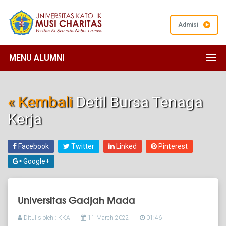
Admisi
MENU ALUMNI
« Kembali
Detil Bursa Tenaga
Kerja
Facebook
Twitter
Linked
Pinterest
Google+
Universitas Gadjah Mada
Ditulis oleh : KKA
11 March 2022
01:46