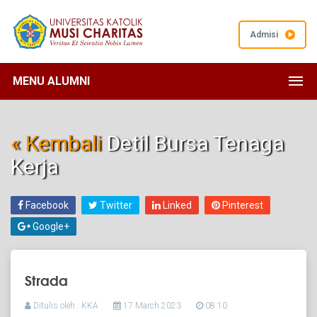
Admisi
MENU ALUMNI
« Kembali
Detil Bursa Tenaga
Kerja
Facebook
Twitter
Linked
Pinterest
Google+
Strada
Ditulis oleh : KKA
17 March 2023
08:10