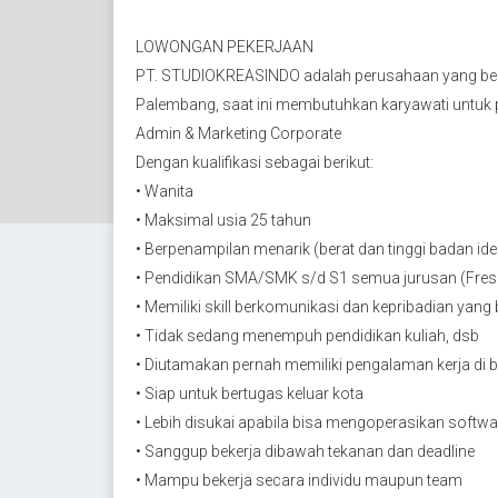
LOWONGAN PEKERJAAN
PT. STUDIOKREASINDO adalah perusahaan yang berger
Palembang, saat ini membutuhkan karyawati untuk p
Admin & Marketing Corporate
Dengan kualifikasi sebagai berikut:
• Wanita
• Maksimal usia 25 tahun
• Berpenampilan menarik (berat dan tinggi badan ide
• Pendidikan SMA/SMK s/d S1 semua jurusan (Fres
• Memiliki skill berkomunikasi dan kepribadian yang 
• Tidak sedang menempuh pendidikan kuliah, dsb
• Diutamakan pernah memiliki pengalaman kerja di
• Siap untuk bertugas keluar kota
• Lebih disukai apabila bisa mengoperasikan softwa
• Sanggup bekerja dibawah tekanan dan deadline
• Mampu bekerja secara individu maupun team