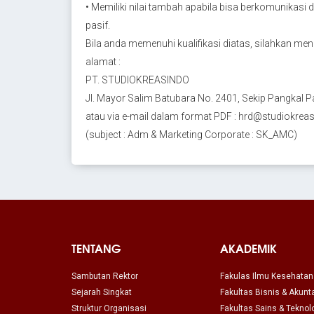
• Memiliki nilai tambah apabila bisa berkomunikasi
pasif.
Bila anda memenuhi kualifikasi diatas, silahkan men
alamat :
PT. STUDIOKREASINDO
Jl. Mayor Salim Batubara No. 2401, Sekip Pangkal 
atau via e-mail dalam format PDF : hrd@studiokre
(subject : Adm & Marketing Corporate : SK_AMC)
TENTANG
AKADEMIK
Sambutan Rektor
Fakulas Ilmu Kesehatan
Sejarah Singkat
Fakultas Bisnis & Akunt
Struktur Organisasi
Fakultas Sains & Teknol