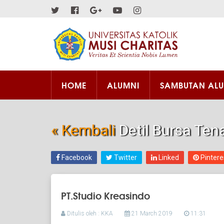
HOME
ALUMNI
SAMBUTAN AL
« Kembali
Detil Bursa Ten
Facebook
Twitter
Linked
Pintere
PT.Studio Kreasindo
Ditulis oleh : KKA
21 March 2019
11:31