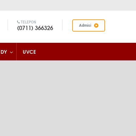
TELEPON
(0711) 366326
Admisi
UDY
UVCE