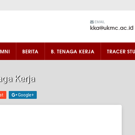
EMAIL
kka@ukmc.ac.id
UMNI
BERITA
B. TENAGA KERJA
TRACER ST
aga Kerja
st
Google+