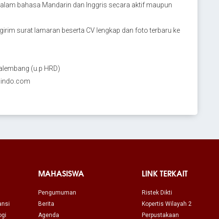
 dalam bahasa Mandarin dan Inggris secara aktif maupun
girim surat lamaran beserta CV lengkap dan foto terbaru ke
Palembang (u.p HRD)
asindo.com
MAHASISWA
LINK TERKAIT
Pengumuman
Ristek Dikti
ansi
Berita
Kopertis Wilayah 2
ogi
Agenda
Perpustakaan