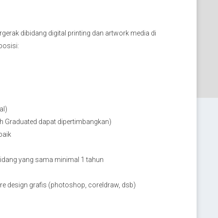
ak dibidang digital printing dan artwork media di
osisi:
al)
h Graduated dapat dipertimbangkan)
baik
 bidang yang sama minimal 1 tahun
re design grafis (photoshop, coreldraw, dsb)