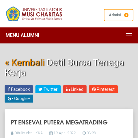
Admisi
MENU ALUMNI
« Kembali
Detil Bursa Tenaga
Kerja
Facebook
Twitter
Linked
Pinterest
Google+
PT ENSEVAL PUTERA MEGATRADING
Ditulis oleh : KKA
13 April 2022
08:38