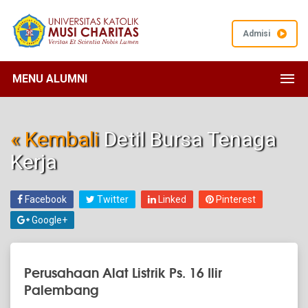
Admisi
MENU ALUMNI
« Kembali
Detil Bursa Tenaga
Kerja
Facebook
Twitter
Linked
Pinterest
Google+
Perusahaan Alat Listrik Ps. 16 Ilir
Palembang