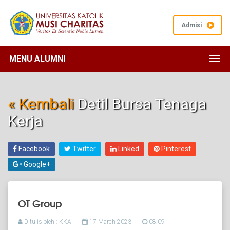
Admisi
MENU ALUMNI
« Kembali
Detil Bursa Tenaga
Kerja
Facebook
Twitter
Linked
Pinterest
Google+
OT Group
Ditulis oleh : KKA
17 March 2023
08:09