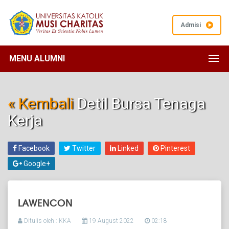
Admisi
MENU ALUMNI
« Kembali
Detil Bursa Tenaga
Kerja
Facebook
Twitter
Linked
Pinterest
Google+
LAWENCON
Ditulis oleh : KKA
19 August 2022
02:18