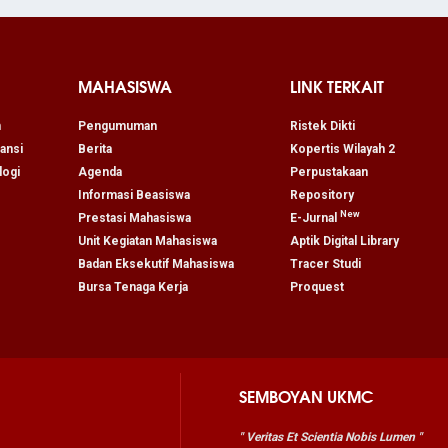
MAHASISWA
LINK TERKAIT
n
Pengumuman
Ristek Dikti
ansi
Berita
Kopertis Wilayah 2
logi
Agenda
Perpustakaan
Informasi Beasiswa
Repository
New
Prestasi Mahasiswa
E-Jurnal
Unit Kegiatan Mahasiswa
Aptik Digital Library
Badan Eksekutif Mahasiswa
Tracer Studi
Bursa Tenaga Kerja
Proquest
SEMBOYAN UKMC
" Veritas Et Scientia Nobis Lumen "