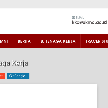
EMAIL
kka@ukmc.ac.id
UMNI
BERITA
B. TENAGA KERJA
TRACER ST
aga Kerja
st
Google+