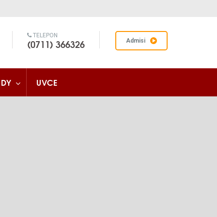
TELEPON
(0711) 366326
Admisi
UDY
UVCE