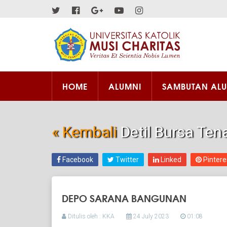
HOME
ALUMNI
SAMBUTAN AL
« Kembali
Detil Bursa Ten
Facebook
Twitter
Linked
Pintere
DEPO SARANA BANGUNAN
Ditulis oleh : KKA
24 July 2023
01:08